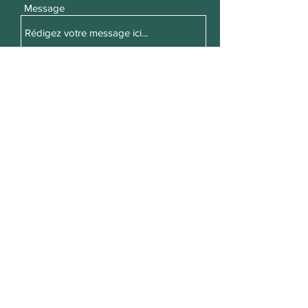
Message
Envoyer
Regis RIGAUX
regis.rigaux@gmail.com
© 2024 par Regis RIGAUX. Créé avec Wix.com